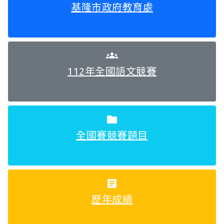
基隆市政府教育處
groups
112年全國語文競賽
folder
全國賽競賽題目
article
歷年成績